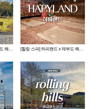
[카페·식당] 카페 밀마 x 제부도 해상케이블카 서해랑
[힐링·스파] 하피랜드 x 제부도 해상케이블카 서해랑