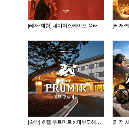
[레저·체험] 네이처스케이프 플러스 x 제부도 해상케이블카 서해랑
[숙박] 호텔 푸르미르 x 제부도해상케이블카 서해랑